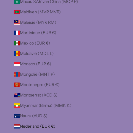
Macau SAR van China (MOP P)
Maldiven (MVR MVR)
Maleisië (MYR RM)
Martinique (EUR €)
Mexico (EUR €)
Moldavië (MDL L)
Monaco (EUR €)
Mongolië (MNT ₮)
Montenegro (EUR €)
Montserrat (XCD $)
Myanmar (Birma) (MMK K)
Nauru (AUD $)
Nederland (EUR €)