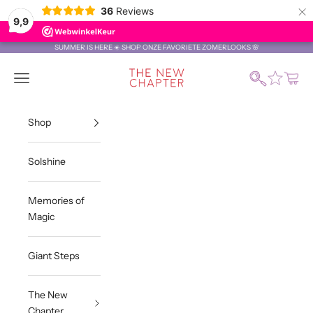
×
36
Reviews
9,9
Naar inhoud
SUMMER IS HERE ☀️ SHOP ONZE FAVORIETE ZOMERLOOKS 🌸
The New Chapter Store
Zoeken
Menu
Winke
Shop
Solshine
Memories of
Magic
Giant Steps
The New
Chapter