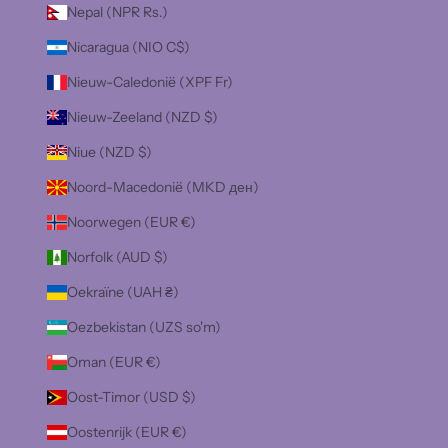
Nepal (NPR Rs.)
Nicaragua (NIO C$)
Nieuw-Caledonië (XPF Fr)
Nieuw-Zeeland (NZD $)
Niue (NZD $)
Noord-Macedonië (MKD ден)
Noorwegen (EUR €)
Norfolk (AUD $)
Oekraïne (UAH ₴)
Oezbekistan (UZS so'm)
Oman (EUR €)
Oost-Timor (USD $)
Oostenrijk (EUR €)