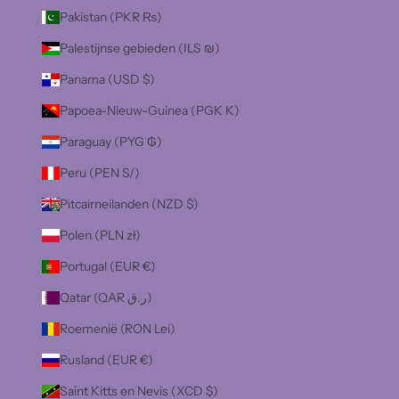
Pakistan (PKR ₨)
Palestijnse gebieden (ILS ₪)
Panama (USD $)
Papoea-Nieuw-Guinea (PGK K)
Paraguay (PYG ₲)
Peru (PEN S/)
Pitcairneilanden (NZD $)
Polen (PLN zł)
Portugal (EUR €)
Qatar (QAR ر.ق)
Roemenië (RON Lei)
Rusland (EUR €)
Saint Kitts en Nevis (XCD $)