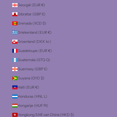
Georgië (EUR €)
Gibraltar (GBP £)
Grenada (XCD $)
Griekenland (EUR €)
Groenland (DKK kr.)
Guadeloupe (EUR €)
Guatemala (GTQ Q)
Guernsey (GBP £)
Guyana (GYD $)
Haïti (EUR €)
Honduras (HNL L)
Hongarije (HUF Ft)
Hongkong SAR van China (HKD $)