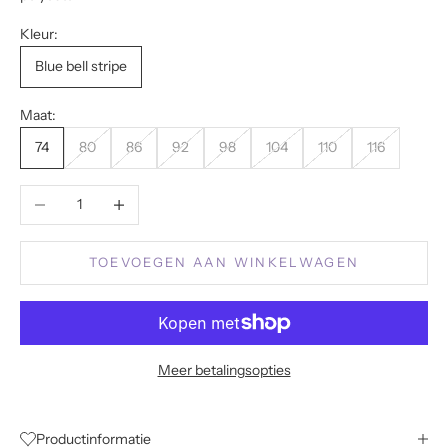
Kleur:
Blue bell stripe
Maat:
74
80
86
92
98
104
110
116
Aantal verlagen
Aantal verhogen
TOEVOEGEN AAN WINKELWAGEN
Meer betalingsopties
Productinformatie