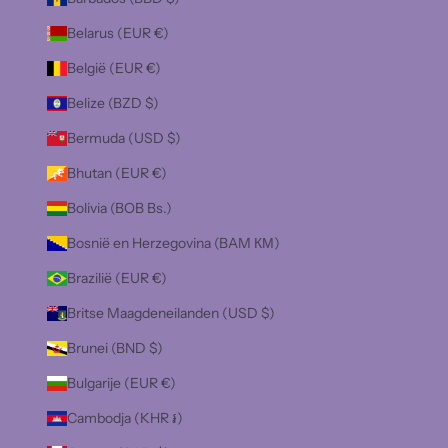
Belarus (EUR €)
België (EUR €)
Belize (BZD $)
Bermuda (USD $)
Bhutan (EUR €)
Bolivia (BOB Bs.)
Bosnië en Herzegovina (BAM КМ)
Brazilië (EUR €)
Britse Maagdeneilanden (USD $)
Brunei (BND $)
Bulgarije (EUR €)
Cambodja (KHR ៛)