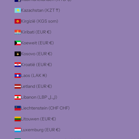
Kazachstan (KZT ₸)
Kirgizië (KGS som)
Kiribati (EUR €)
Koeweit (EUR €)
Kosovo (EUR €)
Kroatië (EUR €)
Laos (LAK ₭)
Letland (EUR €)
Libanon (LBP ل.ل)
Liechtenstein (CHF CHF)
Litouwen (EUR €)
Luxemburg (EUR €)