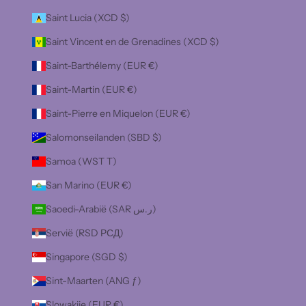
Saint Lucia (XCD $)
Saint Vincent en de Grenadines (XCD $)
Saint-Barthélemy (EUR €)
Saint-Martin (EUR €)
Saint-Pierre en Miquelon (EUR €)
Salomonseilanden (SBD $)
Samoa (WST T)
San Marino (EUR €)
Saoedi-Arabië (SAR ر.س)
Servië (RSD РСД)
Singapore (SGD $)
Sint-Maarten (ANG ƒ)
Slowakije (EUR €)