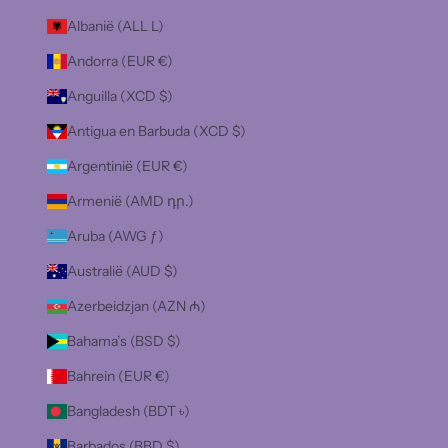
Albanië (ALL L)
Andorra (EUR €)
Anguilla (XCD $)
Antigua en Barbuda (XCD $)
Argentinië (EUR €)
Armenië (AMD դր.)
Aruba (AWG ƒ)
Australië (AUD $)
Azerbeidzjan (AZN ₼)
Bahama’s (BSD $)
Bahrein (EUR €)
Bangladesh (BDT ৳)
Barbados (BBD $)