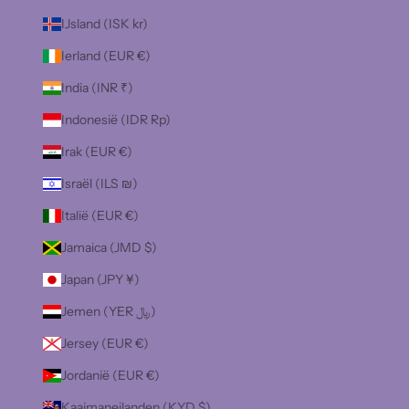
IJsland (ISK kr)
Ierland (EUR €)
India (INR ₹)
Indonesië (IDR Rp)
Irak (EUR €)
Israël (ILS ₪)
Italië (EUR €)
Jamaica (JMD $)
Japan (JPY ¥)
Jemen (YER ﷼)
Jersey (EUR €)
Jordanië (EUR €)
Kaaimaneilanden (KYD $)