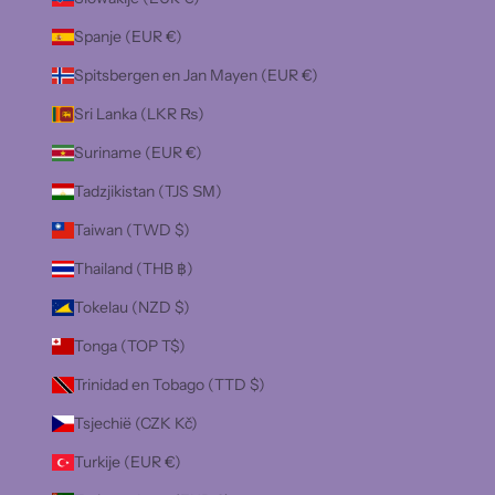
Spanje (EUR €)
Spitsbergen en Jan Mayen (EUR €)
Sri Lanka (LKR ₨)
Suriname (EUR €)
Tadzjikistan (TJS ЅМ)
Taiwan (TWD $)
Thailand (THB ฿)
Tokelau (NZD $)
Tonga (TOP T$)
Trinidad en Tobago (TTD $)
Tsjechië (CZK Kč)
Turkije (EUR €)