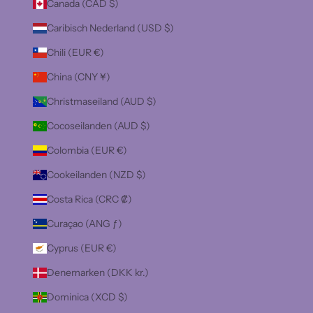
Canada (CAD $)
Caribisch Nederland (USD $)
Chili (EUR €)
China (CNY ¥)
Christmaseiland (AUD $)
Cocoseilanden (AUD $)
Colombia (EUR €)
Cookeilanden (NZD $)
Costa Rica (CRC ₡)
Curaçao (ANG ƒ)
Cyprus (EUR €)
Denemarken (DKK kr.)
Dominica (XCD $)