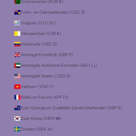
Turkmenistan (EUR €)
Turks- en Caicoseilanden (USD $)
Uruguay (UYU $U)
Vaticaanstad (EUR €)
Venezuela (USD $)
Verenigd Koninkrijk (GBP £)
Verenigde Arabische Emiraten (AED د.إ)
Verenigde Staten (USD $)
Vietnam (VND ₫)
Wallis en Futuna (XPF Fr)
Zuid-Georgia en Zuidelijke Sandwicheilanden (GBP £)
Zuid-Korea (KRW ₩)
Zweden (SEK kr)