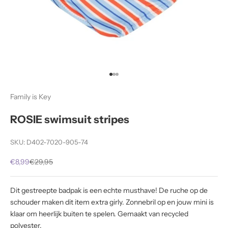
Naar artikel 1
Naar artikel 2
Naar artikel 3
Family is Key
ROSIE swimsuit stripes
SKU: D402-7020-905-74
Aanbiedingsprijs
Normale prijs
€8,99
€29,95
Dit gestreepte badpak is een echte musthave! De ruche op de
schouder maken dit item extra girly. Zonnebril op en jouw mini is
klaar om heerlijk buiten te spelen. Gemaakt van recycled
polyester.