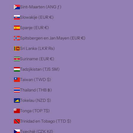
Sint-Maarten (ANG ƒ)
Slowakije (EUR €)
Spanje (EUR €)
Spitsbergen en Jan Mayen (EUR €)
Sri Lanka (LKR ₨)
Suriname (EUR €)
Tadzjikistan (TJS ЅМ)
Taiwan (TWD $)
Thailand (THB ฿)
Tokelau (NZD $)
Tonga (TOP T$)
Trinidad en Tobago (TTD $)
Tsjechië (CZK Kč)