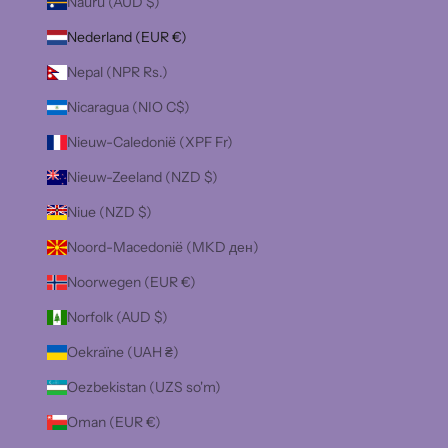
Nauru (AUD $)
Nederland (EUR €)
Nepal (NPR Rs.)
Nicaragua (NIO C$)
Nieuw-Caledonië (XPF Fr)
Nieuw-Zeeland (NZD $)
Niue (NZD $)
Noord-Macedonië (MKD ден)
Noorwegen (EUR €)
Norfolk (AUD $)
Oekraïne (UAH ₴)
Oezbekistan (UZS so'm)
Oman (EUR €)