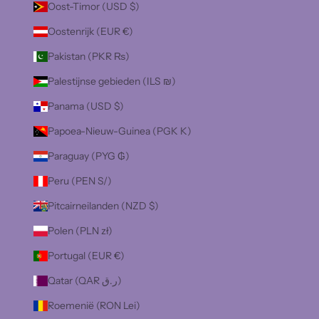
Oost-Timor (USD $)
Oostenrijk (EUR €)
Pakistan (PKR ₨)
Palestijnse gebieden (ILS ₪)
Panama (USD $)
Papoea-Nieuw-Guinea (PGK K)
Paraguay (PYG ₲)
Peru (PEN S/)
Pitcairneilanden (NZD $)
Polen (PLN zł)
Portugal (EUR €)
Qatar (QAR ر.ق)
Roemenië (RON Lei)