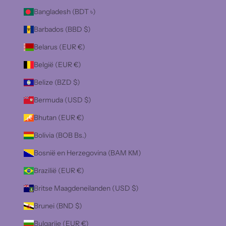
Bangladesh (BDT ৳)
Barbados (BBD $)
Belarus (EUR €)
België (EUR €)
Belize (BZD $)
Bermuda (USD $)
Bhutan (EUR €)
Bolivia (BOB Bs.)
Bosnië en Herzegovina (BAM КМ)
Brazilië (EUR €)
Britse Maagdeneilanden (USD $)
Brunei (BND $)
Bulgarije (EUR €)