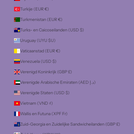
Turkije (EUR €)
Turkmenistan (EUR €)
Turks- en Caicoseilanden (USD $)
Uruguay (UYU $U)
Vaticaanstad (EUR €)
Venezuela (USD $)
Verenigd Koninkrijk (GBP £)
Verenigde Arabische Emiraten (AED د.إ)
Verenigde Staten (USD $)
Vietnam (VND ₫)
Wallis en Futuna (XPF Fr)
Zuid-Georgia en Zuidelijke Sandwicheilanden (GBP £)