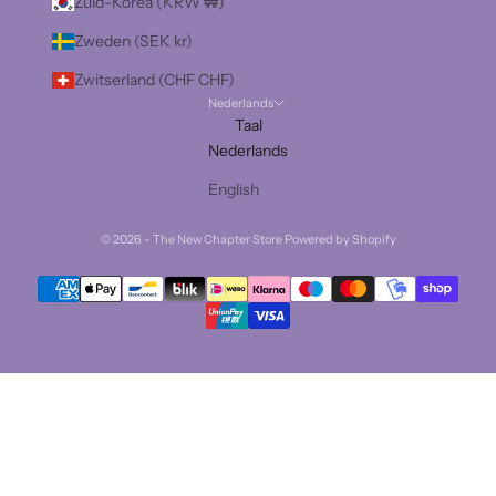
Zuid-Korea (KRW ₩)
Zweden (SEK kr)
Zwitserland (CHF CHF)
Nederlands
Taal
Nederlands
English
© 2026 - The New Chapter Store Powered by Shopify