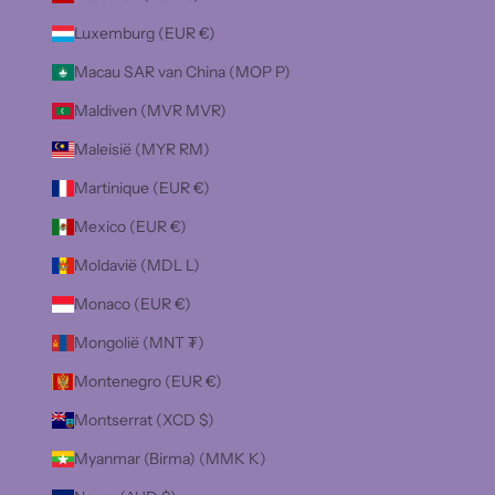
Luxemburg (EUR €)
Macau SAR van China (MOP P)
Maldiven (MVR MVR)
Maleisië (MYR RM)
Martinique (EUR €)
Mexico (EUR €)
Moldavië (MDL L)
Monaco (EUR €)
Mongolië (MNT ₮)
Montenegro (EUR €)
Montserrat (XCD $)
Myanmar (Birma) (MMK K)