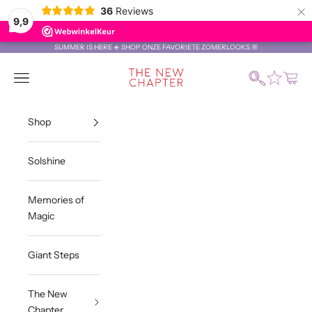
×
36
Reviews
9,9
Naar inhoud
SUMMER IS HERE ☀️ SHOP ONZE FAVORIETE ZOMERLOOKS 🌸
The New Chapter Store
Zoeken
Menu
Winke
Shop
Solshine
Memories of
Magic
Giant Steps
The New
Chapter