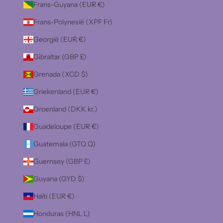
Frans-Guyana (EUR €)
Frans-Polynesië (XPF Fr)
Georgië (EUR €)
Gibraltar (GBP £)
Grenada (XCD $)
Griekenland (EUR €)
Groenland (DKK kr.)
Guadeloupe (EUR €)
Guatemala (GTQ Q)
Guernsey (GBP £)
Guyana (GYD $)
Haïti (EUR €)
Honduras (HNL L)