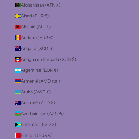
Afghanistan (AFN ؋)
Åland (EUR €)
Albanië (ALL L)
Andorra (EUR €)
Anguilla (XCD $)
Antigua en Barbuda (XCD $)
Argentinië (EUR €)
Armenië (AMD դր.)
Aruba (AWG ƒ)
Australië (AUD $)
Azerbeidzjan (AZN ₼)
Bahama’s (BSD $)
Bahrein (EUR €)