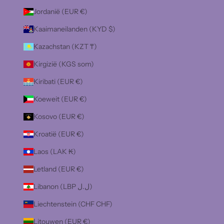
Jordanië (EUR €)
Kaaimaneilanden (KYD $)
Kazachstan (KZT ₸)
Kirgizië (KGS som)
Kiribati (EUR €)
Koeweit (EUR €)
Kosovo (EUR €)
Kroatië (EUR €)
Laos (LAK ₭)
Letland (EUR €)
Libanon (LBP ل.ل)
Liechtenstein (CHF CHF)
Litouwen (EUR €)