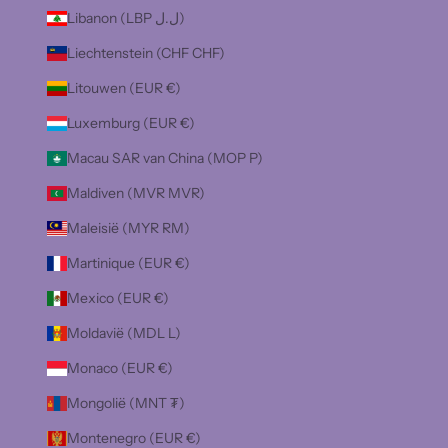
Libanon (LBP ل.ل)
Liechtenstein (CHF CHF)
Litouwen (EUR €)
Luxemburg (EUR €)
Macau SAR van China (MOP P)
Maldiven (MVR MVR)
Maleisië (MYR RM)
Martinique (EUR €)
Mexico (EUR €)
Moldavië (MDL L)
Monaco (EUR €)
Mongolië (MNT ₮)
Montenegro (EUR €)