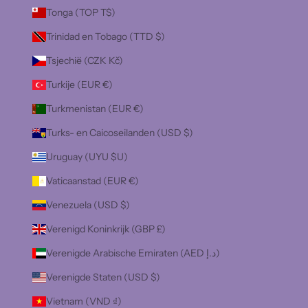
Tonga (TOP T$)
Trinidad en Tobago (TTD $)
Tsjechië (CZK Kč)
Turkije (EUR €)
Turkmenistan (EUR €)
Turks- en Caicoseilanden (USD $)
Uruguay (UYU $U)
Vaticaanstad (EUR €)
Venezuela (USD $)
Verenigd Koninkrijk (GBP £)
Verenigde Arabische Emiraten (AED د.إ)
Verenigde Staten (USD $)
Vietnam (VND ₫)