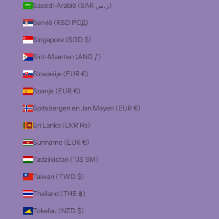
Saoedi-Arabië (SAR ر.س)
Servië (RSD РСД)
Singapore (SGD $)
Sint-Maarten (ANG ƒ)
Slowakije (EUR €)
Spanje (EUR €)
Spitsbergen en Jan Mayen (EUR €)
Sri Lanka (LKR ₨)
Suriname (EUR €)
Tadzjikistan (TJS ЅМ)
Taiwan (TWD $)
Thailand (THB ฿)
Tokelau (NZD $)