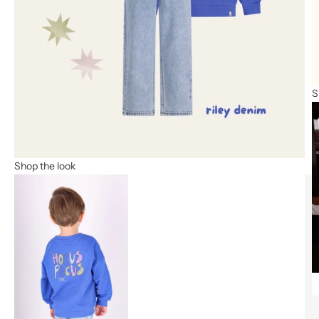
S
Shop the look
Naar artikel 1