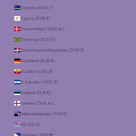
Curaçao (ANG ƒ)
Cyprus (EUR €)
Denemarken (DKK kr.)
Dominica (XCD $)
Dominicaanse Republiek (DOP $)
Duitsland (EUR €)
Ecuador (USD $)
El Salvador (USD $)
Estland (EUR €)
Faeröer (DKK kr.)
Falklandeilanden (FKP £)
Fiji (FJD $)
Filipijnen (PHP ₱)