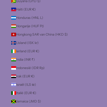
Guyana (GYD $)
Haïti (EUR €)
Honduras (HNL L)
Hongarije (HUF Ft)
Hongkong SAR van China (HKD $)
IJsland (ISK kr)
Ierland (EUR €)
India (INR ₹)
Indonesië (IDR Rp)
Irak (EUR €)
Israël (ILS ₪)
Italië (EUR €)
Jamaica (JMD $)