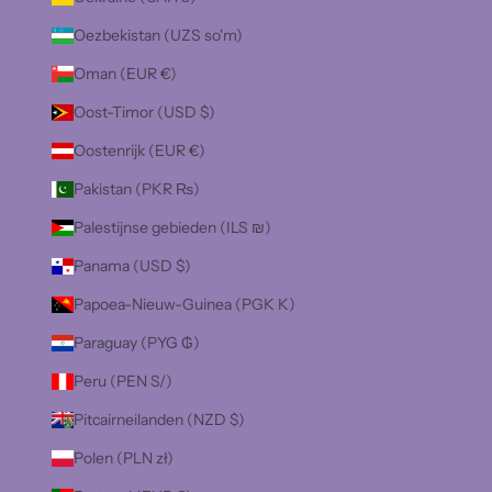
Oezbekistan (UZS so'm)
Oman (EUR €)
Oost-Timor (USD $)
Oostenrijk (EUR €)
Pakistan (PKR ₨)
Palestijnse gebieden (ILS ₪)
Panama (USD $)
Papoea-Nieuw-Guinea (PGK K)
Paraguay (PYG ₲)
Peru (PEN S/)
Pitcairneilanden (NZD $)
Polen (PLN zł)