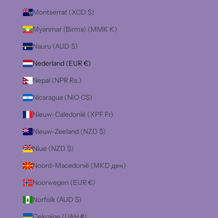
Montserrat (XCD $)
Myanmar (Birma) (MMK K)
Nauru (AUD $)
Nederland (EUR €)
Nepal (NPR Rs.)
Nicaragua (NIO C$)
Nieuw-Caledonië (XPF Fr)
Nieuw-Zeeland (NZD $)
Niue (NZD $)
Noord-Macedonië (MKD ден)
Noorwegen (EUR €)
Norfolk (AUD $)
Oekraïne (UAH ₴)