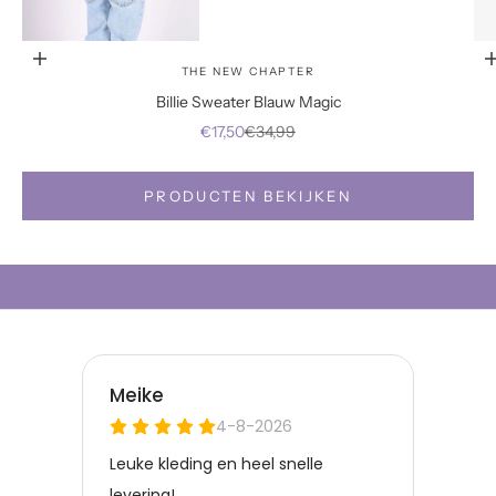
Opties kiezen
Naar artikel 2
THE NEW CHAPTER
Billie Sweater Blauw Magic
Aanbiedingsprijs
Normale prijs
€17,50
€34,99
PRODUCTEN BEKIJKEN
SHOP SALE