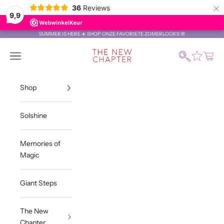
×
36
Reviews
9,9
Naar inhoud
SUMMER IS HERE ☀️ SHOP ONZE FAVORIETE ZOMERLOOKS 🌸
The New Chapter St
Zoeken
Menu
Winke
Shop
Solshine
Memories of
Magic
Giant Steps
The New
Chapter