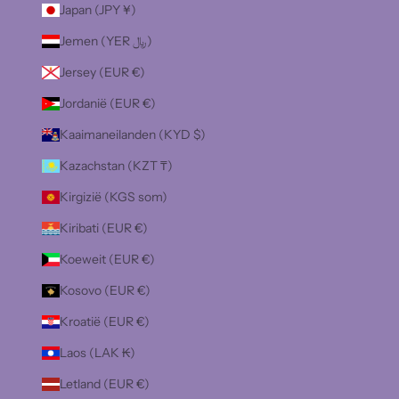
Japan (JPY ¥)
Jemen (YER ﷼)
Jersey (EUR €)
Jordanië (EUR €)
Kaaimaneilanden (KYD $)
Kazachstan (KZT ₸)
Kirgizië (KGS som)
Kiribati (EUR €)
Koeweit (EUR €)
Kosovo (EUR €)
Kroatië (EUR €)
Laos (LAK ₭)
Letland (EUR €)