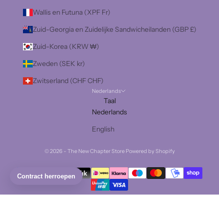
Wallis en Futuna (XPF Fr)
Zuid-Georgia en Zuidelijke Sandwicheilanden (GBP £)
Zuid-Korea (KRW ₩)
Zweden (SEK kr)
Zwitserland (CHF CHF)
Nederlands
Taal
Nederlands
English
© 2026 - The New Chapter Store Powered by Shopify