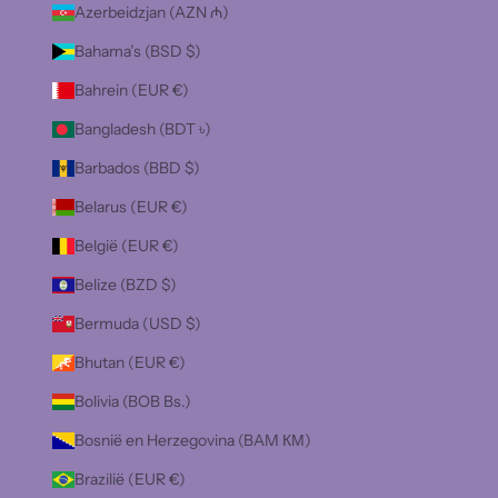
Azerbeidzjan (AZN ₼)
Bahama’s (BSD $)
Bahrein (EUR €)
Bangladesh (BDT ৳)
Barbados (BBD $)
Belarus (EUR €)
België (EUR €)
Belize (BZD $)
Bermuda (USD $)
Bhutan (EUR €)
Bolivia (BOB Bs.)
Bosnië en Herzegovina (BAM КМ)
Brazilië (EUR €)