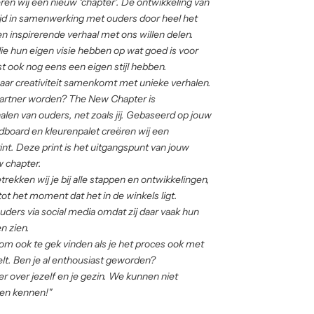
ceren wij een nieuw ‘chapter’. De ontwikkeling van
ltijd in samenwerking met ouders door heel het
en inspirerende verhaal met ons willen delen.
e hun eigen visie hebben op wat goed is voor
t ook nog eens een eigen stijl hebben.
ar creativiteit samenkomt met unieke verhalen.
 partner worden? The New Chapter is
alen van ouders, net zoals jij. Gebaseerd op jouw
dboard en kleurenpalet creëren wij een
nt. Deze print is het uitgangspunt van jouw
w chapter.
trekken wij je bij alle stappen en ontwikkelingen,
t het moment dat het in de winkels ligt.
uders via social media omdat zij daar vaak hun
en zien.
m ook te gek vinden als je het proces ook met
t. Ben je al enthousiast geworden?
r over jezelf en je gezin. We kunnen niet
ren kennen!"