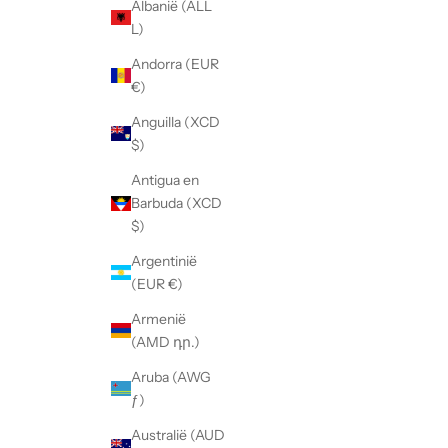
Albanië (ALL
L)
Andorra (EUR
€)
Anguilla (XCD
$)
Antigua en
Barbuda (XCD
$)
Argentinië
(EUR €)
Armenië
(AMD դր.)
Aruba (AWG
ƒ)
Australië (AUD