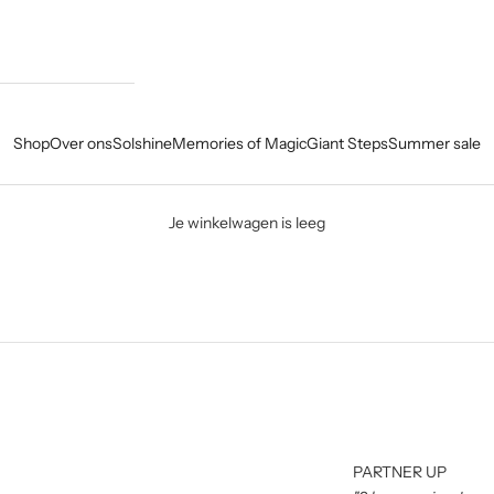
Shop
Over ons
Solshine
Memories of Magic
Giant Steps
Summer sale
Je winkelwagen is leeg
PARTNER-UP PROGRAMMA
PARTNER UP