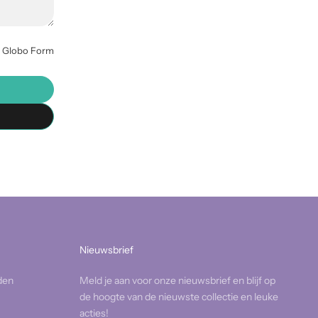
y
Globo
Form
Nieuwsbrief
den
Meld je aan voor onze nieuwsbrief en blijf op
de hoogte van de nieuwste collectie en leuke
acties!