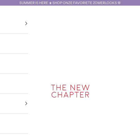
SUMMER IS HERE ☀️ SHOP ONZE FAVORIETE ZOMERLOOKS 🌸
The New Chapter Store