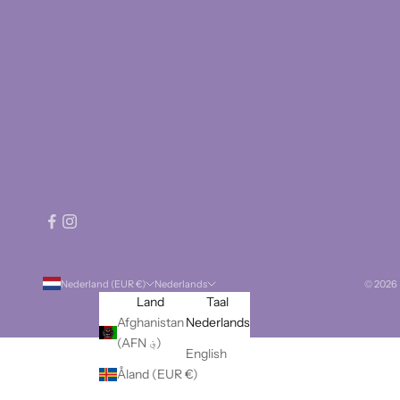
Nederland (EUR €)
Nederlands
© 2026 
Land
Taal
Afghanistan
Nederlands
(AFN ؋)
English
Åland (EUR €)