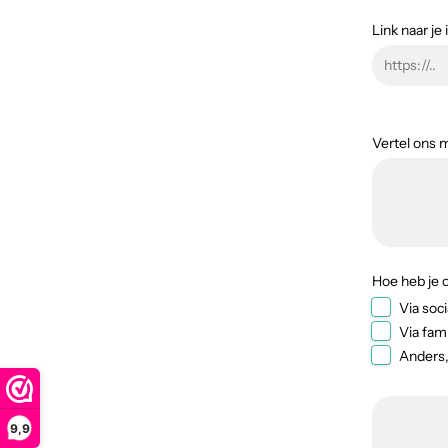
Link naar je
Vertel ons m
Hoe heb je
Via soc
Via fam
Anders,
9,9