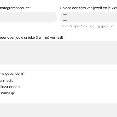
 instagramaccount:
Upload een foto van jezelf en je kid
*
max. 2 MB per foto; .png. jpg. jpeg, .pdf
eer over jouw unieke (familie) verhaal!
*
 ons gevonden?
*
ial media
ilie/vrienden
 namelijk: