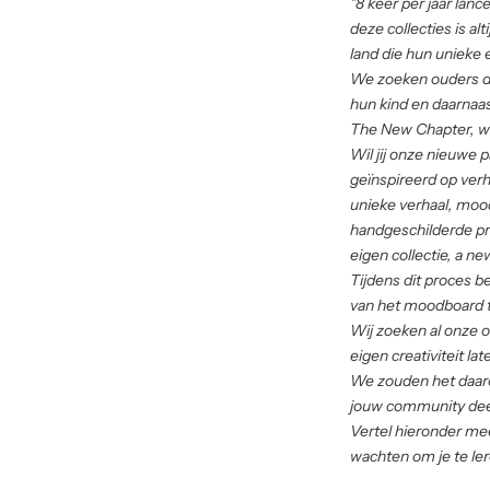
"8 keer per jaar lan
deze collecties is a
land die hun unieke 
We zoeken ouders di
hun kind en daarnaas
The New Chapter, wa
Wil jij onze nieuwe
geïnspireerd op verh
unieke verhaal, moo
handgeschilderde pri
eigen collectie, a ne
Tijdens dit proces be
van het moodboard to
Wij zoeken al onze o
eigen creativiteit lat
We zouden het daaro
jouw community deel
Vertel hieronder mee
wachten om je te le