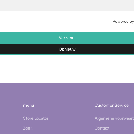
Powered b
Verzend!
Opnieuw
menu
Customer Service
Store Locator
Algemene voorwaar
Zoek
Contact