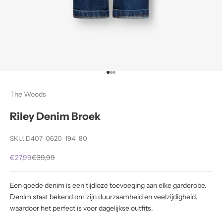
Naar artikel 1
Naar artikel 2
Naar artikel 3
The Woods
Riley Denim Broek
SKU: D407-0620-194-80
Aanbiedingsprijs
Normale prijs
€27,99
€39,99
Een goede denim is een tijdloze toevoeging aan elke garderobe.
Denim staat bekend om zijn duurzaamheid en veelzijdigheid,
waardoor het perfect is voor dagelijkse outfits.