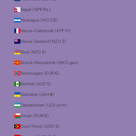
Nepal (NPR Rs.)
Nicaragua (NIO C$)
Nieuw-Caledonië (XPF Fr)
Nieuw-Zeeland (NZD $)
Niue (NZD $)
Noord-Macedonië (MKD ден)
Noorwegen (EUR €)
Norfolk (AUD $)
Oekraïne (UAH ₴)
Oezbekistan (UZS so'm)
Oman (EUR €)
Oost-Timor (USD $)