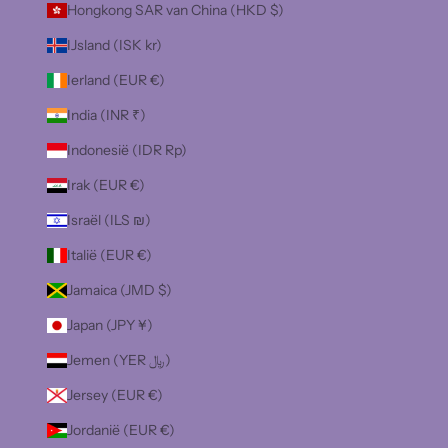
Hongkong SAR van China (HKD $)
IJsland (ISK kr)
Ierland (EUR €)
India (INR ₹)
Indonesië (IDR Rp)
Irak (EUR €)
Israël (ILS ₪)
Italië (EUR €)
Jamaica (JMD $)
Japan (JPY ¥)
Jemen (YER ﷼)
Jersey (EUR €)
Jordanië (EUR €)