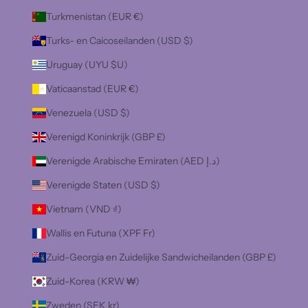
Turkmenistan (EUR €)
Turks- en Caicoseilanden (USD $)
Uruguay (UYU $U)
Vaticaanstad (EUR €)
Venezuela (USD $)
Verenigd Koninkrijk (GBP £)
Verenigde Arabische Emiraten (AED د.إ)
Verenigde Staten (USD $)
Vietnam (VND ₫)
Wallis en Futuna (XPF Fr)
Zuid-Georgia en Zuidelijke Sandwicheilanden (GBP £)
Zuid-Korea (KRW ₩)
Zweden (SEK kr)