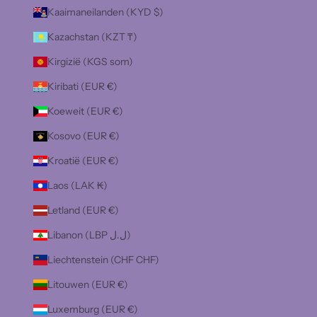
Kaaimaneilanden (KYD $)
Kazachstan (KZT ₸)
Kirgizië (KGS som)
Kiribati (EUR €)
Koeweit (EUR €)
Kosovo (EUR €)
Kroatië (EUR €)
Laos (LAK ₭)
Letland (EUR €)
Libanon (LBP ل.ل)
Liechtenstein (CHF CHF)
Litouwen (EUR €)
Luxemburg (EUR €)