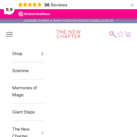
×
36
Reviews
9,9
Naar inhoud
SUMMER IS HERE ☀️ SHOP ONZE FAVORIETE ZOMERLOOKS 🌸
The New Chapter Store
Zoeken
Menu
Winke
Shop
Solshine
Memories of
Magic
Giant Steps
The New
Chapter