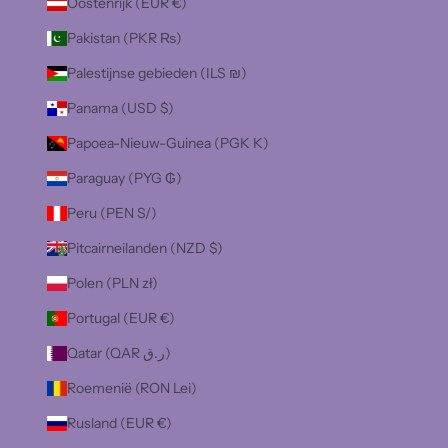
Oostenrijk (EUR €)
Pakistan (PKR ₨)
Palestijnse gebieden (ILS ₪)
Panama (USD $)
Papoea-Nieuw-Guinea (PGK K)
Paraguay (PYG ₲)
Peru (PEN S/)
Pitcairneilanden (NZD $)
Polen (PLN zł)
Portugal (EUR €)
Qatar (QAR ر.ق)
Roemenië (RON Lei)
Rusland (EUR €)