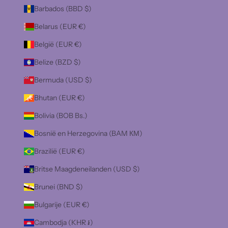
Barbados (BBD $)
Belarus (EUR €)
België (EUR €)
Belize (BZD $)
Bermuda (USD $)
Bhutan (EUR €)
Bolivia (BOB Bs.)
Bosnië en Herzegovina (BAM КМ)
Brazilië (EUR €)
Britse Maagdeneilanden (USD $)
Brunei (BND $)
Bulgarije (EUR €)
Cambodja (KHR ៛)