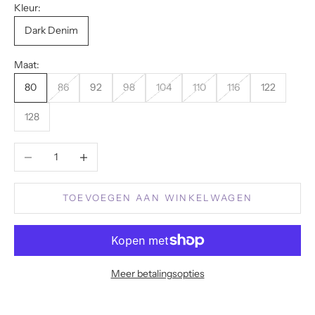
Kleur:
Dark Denim
Maat:
80
86
92
98
104
110
116
122
128
Aantal verlagen
Aantal verhogen
TOEVOEGEN AAN WINKELWAGEN
Meer betalingsopties