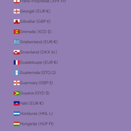
Frans-Polynesië (XPF Fr)
Georgië (EUR €)
Gibraltar (GBP £)
Grenada (XCD $)
Griekenland (EUR €)
Groenland (DKK kr.)
Guadeloupe (EUR €)
Guatemala (GTQ Q)
Guernsey (GBP £)
Guyana (GYD $)
Haïti (EUR €)
Honduras (HNL L)
Hongarije (HUF Ft)