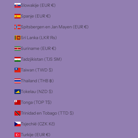
Slowakije (EUR €)
Spanje (EUR €)
Spitsbergen en Jan Mayen (EUR €)
Sri Lanka (LKR ₨)
Suriname (EUR €)
Tadzjikistan (TJS ЅМ)
Taiwan (TWD $)
Thailand (THB ฿)
Tokelau (NZD $)
Tonga (TOP T$)
Trinidad en Tobago (TTD $)
Tsjechië (CZK Kč)
Turkije (EUR €)