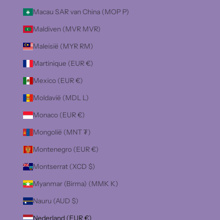
Macau SAR van China (MOP P)
Maldiven (MVR MVR)
Maleisië (MYR RM)
Martinique (EUR €)
Mexico (EUR €)
Moldavië (MDL L)
Monaco (EUR €)
Mongolië (MNT ₮)
Montenegro (EUR €)
Montserrat (XCD $)
Myanmar (Birma) (MMK K)
Nauru (AUD $)
Nederland (EUR €)