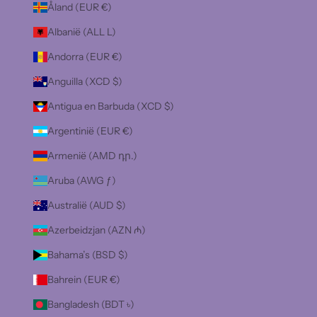
Åland (EUR €)
Albanië (ALL L)
Andorra (EUR €)
Anguilla (XCD $)
Antigua en Barbuda (XCD $)
Argentinië (EUR €)
Armenië (AMD դր.)
Aruba (AWG ƒ)
Australië (AUD $)
Azerbeidzjan (AZN ₼)
Bahama’s (BSD $)
Bahrein (EUR €)
Bangladesh (BDT ৳)