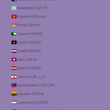
Kazachstan (KZT ₸)
Kirgizië (KGS som)
Kiribati (EUR €)
Koeweit (EUR €)
Kosovo (EUR €)
Kroatië (EUR €)
Laos (LAK ₭)
Letland (EUR €)
Libanon (LBP ل.ل)
Liechtenstein (CHF CHF)
Litouwen (EUR €)
Luxemburg (EUR €)