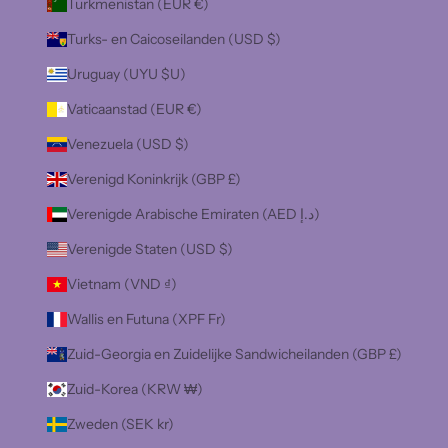
Turkmenistan (EUR €)
Turks- en Caicoseilanden (USD $)
Uruguay (UYU $U)
Vaticaanstad (EUR €)
Venezuela (USD $)
Verenigd Koninkrijk (GBP £)
Verenigde Arabische Emiraten (AED د.إ)
Verenigde Staten (USD $)
Vietnam (VND ₫)
Wallis en Futuna (XPF Fr)
Zuid-Georgia en Zuidelijke Sandwicheilanden (GBP £)
Zuid-Korea (KRW ₩)
Zweden (SEK kr)