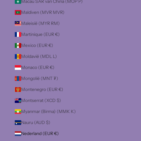
Macau SAR van China (MOP P)
Maldiven (MVR MVR)
Maleisië (MYR RM)
Martinique (EUR €)
Mexico (EUR €)
Moldavië (MDL L)
Monaco (EUR €)
Mongolië (MNT ₮)
Montenegro (EUR €)
Montserrat (XCD $)
Myanmar (Birma) (MMK K)
Nauru (AUD $)
Nederland (EUR €)