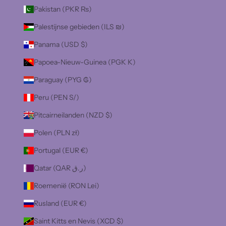
Pakistan (PKR ₨)
Palestijnse gebieden (ILS ₪)
Panama (USD $)
Papoea-Nieuw-Guinea (PGK K)
Paraguay (PYG ₲)
Peru (PEN S/)
Pitcairneilanden (NZD $)
Polen (PLN zł)
Portugal (EUR €)
Qatar (QAR ر.ق)
Roemenië (RON Lei)
Rusland (EUR €)
Saint Kitts en Nevis (XCD $)