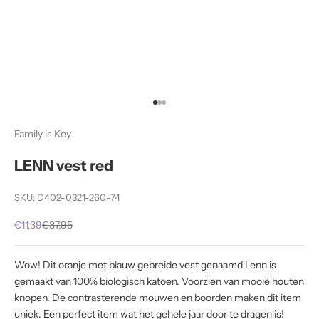
Naar artikel 1
Naar artikel 2
Naar artikel 3
Family is Key
LENN vest red
SKU: D402-0321-260-74
Aanbiedingsprijs
Normale prijs
€11,39
€37,95
Wow! Dit oranje met blauw gebreide vest genaamd Lenn is
gemaakt van 100% biologisch katoen. Voorzien van mooie houten
knopen. De contrasterende mouwen en boorden maken dit item
uniek. Een perfect item wat het gehele jaar door te dragen is!