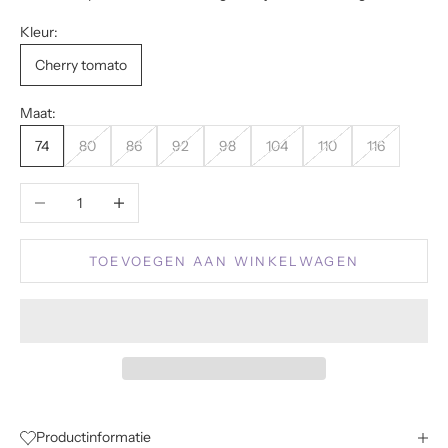
Kleur:
Cherry tomato
Maat:
74
80
86
92
98
104
110
116
Aantal verlagen
Aantal verhogen
TOEVOEGEN AAN WINKELWAGEN
Productinformatie