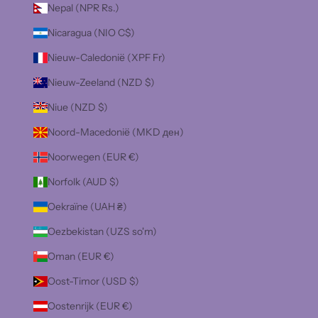
Nepal (NPR Rs.)
Nicaragua (NIO C$)
Nieuw-Caledonië (XPF Fr)
Nieuw-Zeeland (NZD $)
Niue (NZD $)
Noord-Macedonië (MKD ден)
Noorwegen (EUR €)
Norfolk (AUD $)
Oekraïne (UAH ₴)
Oezbekistan (UZS so'm)
Oman (EUR €)
Oost-Timor (USD $)
Oostenrijk (EUR €)