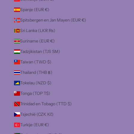
Spanje (EUR €)
Spitsbergen en Jan Mayen (EUR €)
Sri Lanka (LKR ₨)
Suriname (EUR €)
Tadzjikistan (TJS ЅМ)
Taiwan (TWD $)
Thailand (THB ฿)
Tokelau (NZD $)
Tonga (TOP T$)
Trinidad en Tobago (TTD $)
Tsjechië (CZK Kč)
Turkije (EUR €)