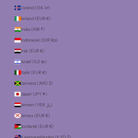
IJsland (ISK kr)
Ierland (EUR €)
India (INR ₹)
Indonesië (IDR Rp)
Irak (EUR €)
Israël (ILS ₪)
Italië (EUR €)
Jamaica (JMD $)
Japan (JPY ¥)
Jemen (YER ﷼)
Jersey (EUR €)
Jordanië (EUR €)
Kaaimaneilanden (KYD $)