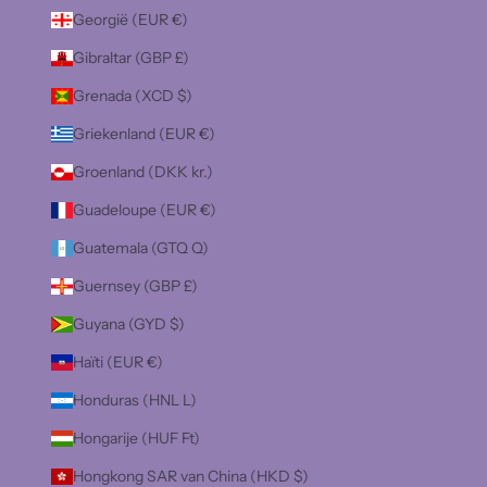
Georgië (EUR €)
Gibraltar (GBP £)
Grenada (XCD $)
Griekenland (EUR €)
Groenland (DKK kr.)
Guadeloupe (EUR €)
Guatemala (GTQ Q)
Guernsey (GBP £)
Guyana (GYD $)
Haïti (EUR €)
Honduras (HNL L)
Hongarije (HUF Ft)
Hongkong SAR van China (HKD $)