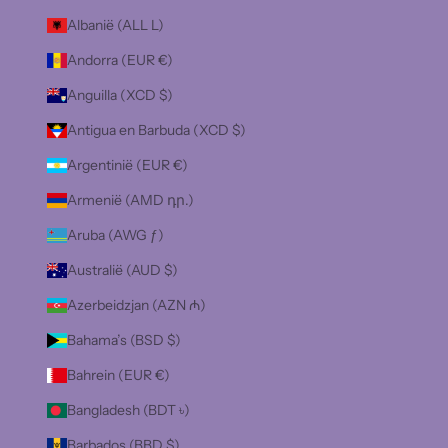
Albanië (ALL L)
Andorra (EUR €)
Anguilla (XCD $)
Antigua en Barbuda (XCD $)
Argentinië (EUR €)
Armenië (AMD դր.)
Aruba (AWG ƒ)
Australië (AUD $)
Azerbeidzjan (AZN ₼)
Bahama’s (BSD $)
Bahrein (EUR €)
Bangladesh (BDT ৳)
Barbados (BBD $)