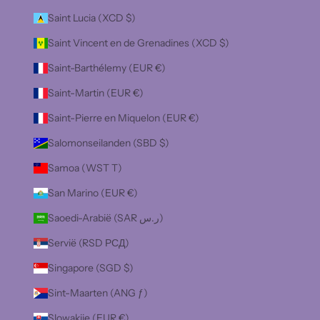
Saint Lucia (XCD $)
Saint Vincent en de Grenadines (XCD $)
Saint-Barthélemy (EUR €)
Saint-Martin (EUR €)
Saint-Pierre en Miquelon (EUR €)
Salomonseilanden (SBD $)
Samoa (WST T)
San Marino (EUR €)
Saoedi-Arabië (SAR ر.س)
Servië (RSD РСД)
Singapore (SGD $)
Sint-Maarten (ANG ƒ)
Slowakije (EUR €)