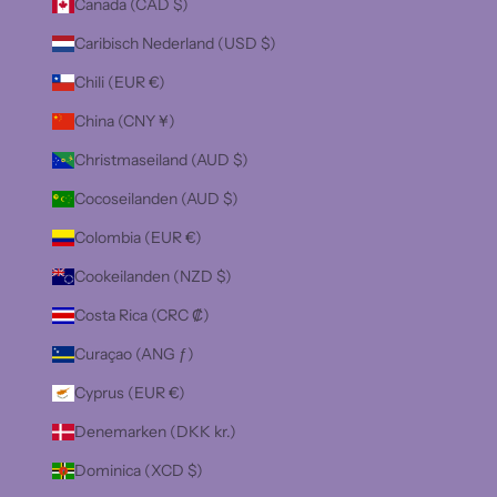
Canada (CAD $)
Caribisch Nederland (USD $)
Chili (EUR €)
China (CNY ¥)
Christmaseiland (AUD $)
Cocoseilanden (AUD $)
Colombia (EUR €)
Cookeilanden (NZD $)
Costa Rica (CRC ₡)
Curaçao (ANG ƒ)
Cyprus (EUR €)
Denemarken (DKK kr.)
Dominica (XCD $)