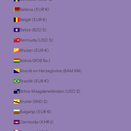
Belarus (EUR €)
België (EUR €)
Belize (BZD $)
Bermuda (USD $)
Bhutan (EUR €)
Bolivia (BOB Bs.)
Bosnië en Herzegovina (BAM КМ)
Brazilië (EUR €)
Britse Maagdeneilanden (USD $)
Brunei (BND $)
Bulgarije (EUR €)
Cambodja (KHR ៛)