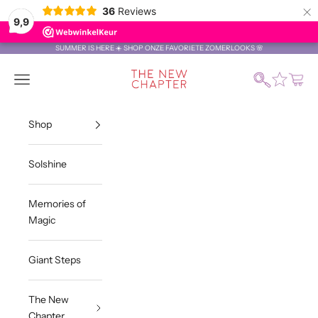
×
36
Reviews
9,9
Naar inhoud
SUMMER IS HERE ☀️ SHOP ONZE FAVORIETE ZOMERLOOKS 🌸
The New Chapter Store
Zoeken
Menu
Winke
Shop
Solshine
Memories of
Magic
Giant Steps
The New
Chapter