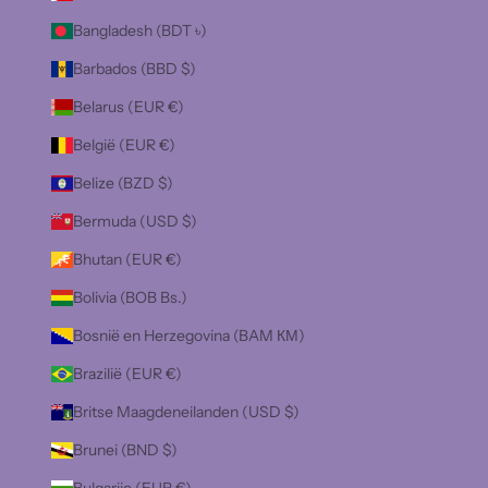
Bangladesh (BDT ৳)
Barbados (BBD $)
Belarus (EUR €)
België (EUR €)
Belize (BZD $)
Bermuda (USD $)
Bhutan (EUR €)
Bolivia (BOB Bs.)
Bosnië en Herzegovina (BAM КМ)
Brazilië (EUR €)
Britse Maagdeneilanden (USD $)
Brunei (BND $)