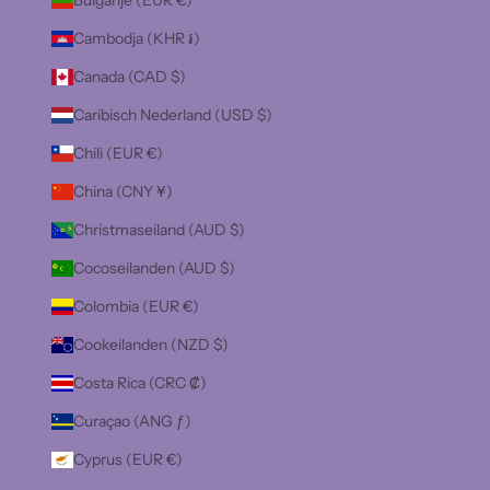
Bulgarije (EUR €)
Cambodja (KHR ៛)
Canada (CAD $)
Caribisch Nederland (USD $)
Chili (EUR €)
China (CNY ¥)
Christmaseiland (AUD $)
Cocoseilanden (AUD $)
Colombia (EUR €)
Cookeilanden (NZD $)
Costa Rica (CRC ₡)
Curaçao (ANG ƒ)
Cyprus (EUR €)