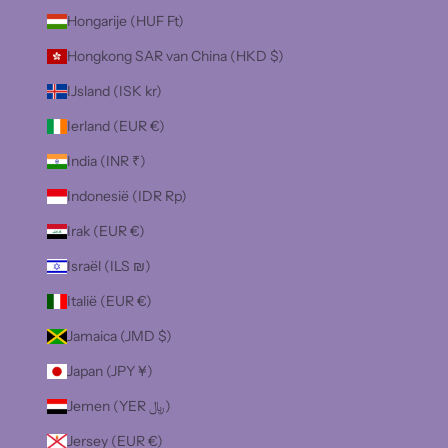
Hongarije (HUF Ft)
Hongkong SAR van China (HKD $)
IJsland (ISK kr)
Ierland (EUR €)
India (INR ₹)
Indonesië (IDR Rp)
Irak (EUR €)
Israël (ILS ₪)
Italië (EUR €)
Jamaica (JMD $)
Japan (JPY ¥)
Jemen (YER ﷼)
Jersey (EUR €)