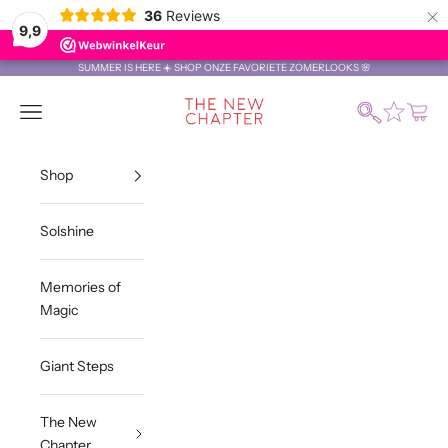
×
36
Reviews
9,9
Naar inhoud
SUMMER IS HERE ☀️ SHOP ONZE FAVORIETE ZOMERLOOKS 🌸
The New Chapter Store
Zoeken
Menu
Winke
Shop
Solshine
Memories of
Magic
Giant Steps
The New
Chapter