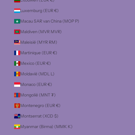
Litouwen (EUR €)
Luxemburg (EUR €)
Macau SAR van China (MOP P)
Maldiven (MVR MVR)
Maleisië (MYR RM)
Martinique (EUR €)
Mexico (EUR €)
Moldavië (MDL L)
Monaco (EUR €)
Mongolië (MNT ₮)
Montenegro (EUR €)
Montserrat (XCD $)
Myanmar (Birma) (MMK K)