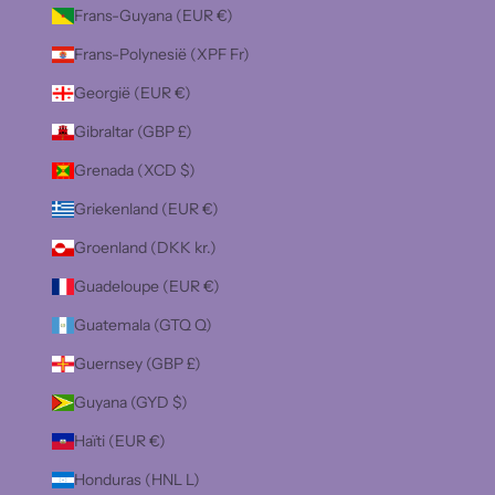
Frans-Guyana (EUR €)
Frans-Polynesië (XPF Fr)
Georgië (EUR €)
Gibraltar (GBP £)
Grenada (XCD $)
Griekenland (EUR €)
Groenland (DKK kr.)
Guadeloupe (EUR €)
Guatemala (GTQ Q)
Guernsey (GBP £)
Guyana (GYD $)
Haïti (EUR €)
Honduras (HNL L)