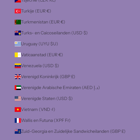
Tsjechië (CZK Kč)
Turkije (EUR €)
Turkmenistan (EUR €)
Turks- en Caicoseilanden (USD $)
Uruguay (UYU $U)
Vaticaanstad (EUR €)
Venezuela (USD $)
Verenigd Koninkrijk (GBP £)
Verenigde Arabische Emiraten (AED د.إ)
Verenigde Staten (USD $)
Vietnam (VND ₫)
Wallis en Futuna (XPF Fr)
Zuid-Georgia en Zuidelijke Sandwicheilanden (GBP £)