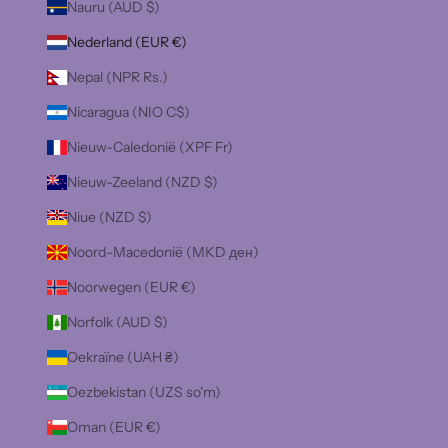
Nauru (AUD $)
Nederland (EUR €)
Nepal (NPR Rs.)
Nicaragua (NIO C$)
Nieuw-Caledonië (XPF Fr)
Nieuw-Zeeland (NZD $)
Niue (NZD $)
Noord-Macedonië (MKD ден)
Noorwegen (EUR €)
Norfolk (AUD $)
Oekraïne (UAH ₴)
Oezbekistan (UZS so'm)
Oman (EUR €)