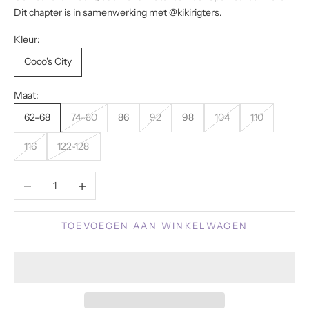
Dit chapter is in samenwerking met @kikirigters.
Kleur:
Coco's City
Maat:
62-68
74-80
86
92
98
104
110
116
122-128
Aantal verlagen
Aantal verhogen
TOEVOEGEN AAN WINKELWAGEN