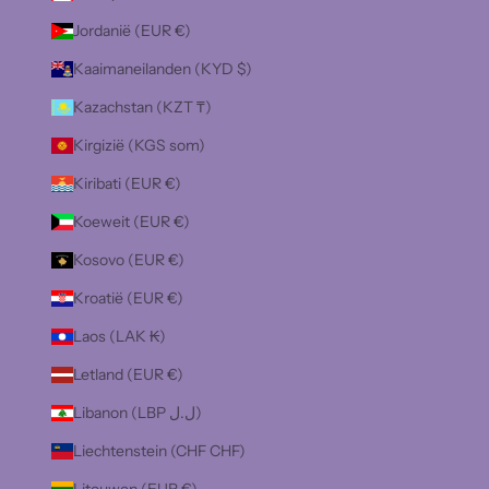
Jordanië (EUR €)
Kaaimaneilanden (KYD $)
Kazachstan (KZT ₸)
Kirgizië (KGS som)
Kiribati (EUR €)
Koeweit (EUR €)
Kosovo (EUR €)
Kroatië (EUR €)
Laos (LAK ₭)
Letland (EUR €)
Libanon (LBP ل.ل)
Liechtenstein (CHF CHF)