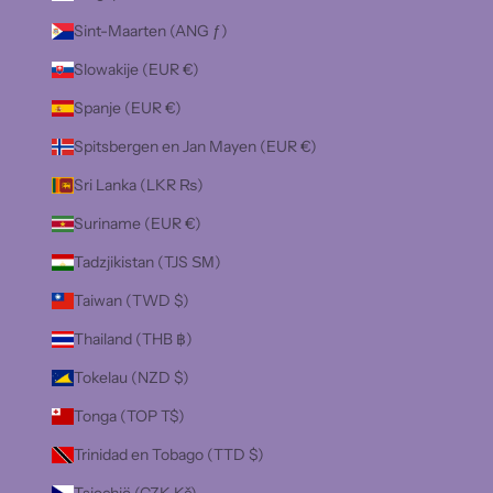
Sint-Maarten (ANG ƒ)
Slowakije (EUR €)
Spanje (EUR €)
Spitsbergen en Jan Mayen (EUR €)
Sri Lanka (LKR ₨)
Suriname (EUR €)
Tadzjikistan (TJS ЅМ)
Taiwan (TWD $)
Thailand (THB ฿)
Tokelau (NZD $)
Tonga (TOP T$)
Trinidad en Tobago (TTD $)