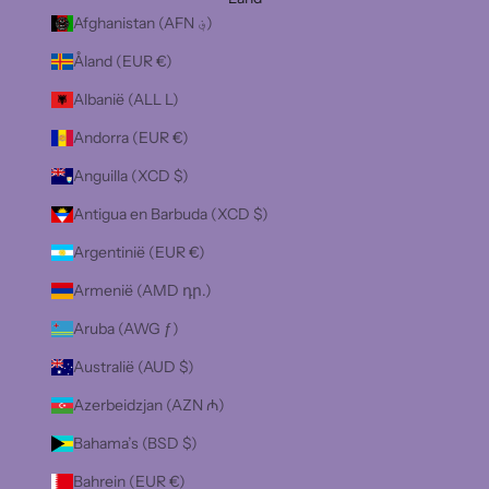
Afghanistan (AFN ؋)
Åland (EUR €)
Albanië (ALL L)
Andorra (EUR €)
Anguilla (XCD $)
Antigua en Barbuda (XCD $)
Argentinië (EUR €)
Armenië (AMD դր.)
Aruba (AWG ƒ)
Australië (AUD $)
Azerbeidzjan (AZN ₼)
Bahama’s (BSD $)
Bahrein (EUR €)