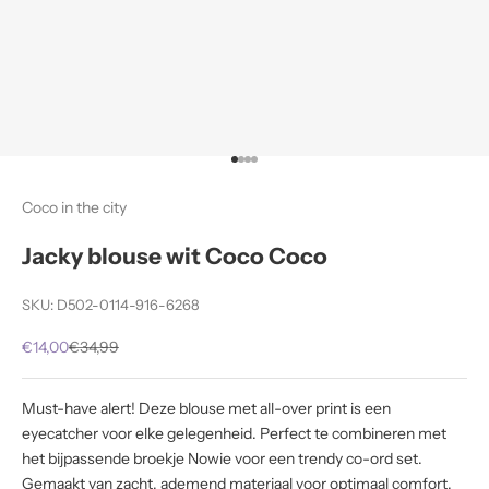
Naar artikel 1
Naar artikel 2
Naar artikel 3
Naar artikel 4
Coco in the city
Jacky blouse wit Coco Coco
SKU: D502-0114-916-6268
Aanbiedingsprijs
Normale prijs
€14,00
€34,99
Must-have alert! Deze blouse met all-over print is een
eyecatcher voor elke gelegenheid. Perfect te combineren met
het bijpassende broekje Nowie voor een trendy co-ord set.
Gemaakt van zacht, ademend materiaal voor optimaal comfort.