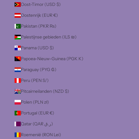
Oost-Timor (USD $)
Oostenrijk (EUR €)
Pakistan (PKR ₨)
Palestijnse gebieden (ILS ₪)
Panama (USD $)
Papoea-Nieuw-Guinea (PGK K)
Paraguay (PYG ₲)
Peru (PEN S/)
Pitcairneilanden (NZD $)
Polen (PLN zł)
Portugal (EUR €)
Qatar (QAR ر.ق)
Roemenië (RON Lei)