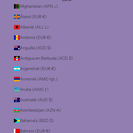
Afghanistan (AFN ؋)
Åland (EUR €)
Albanië (ALL L)
Andorra (EUR €)
Anguilla (XCD $)
Antigua en Barbuda (XCD $)
Argentinië (EUR €)
Armenië (AMD դր.)
Aruba (AWG ƒ)
Australië (AUD $)
Azerbeidzjan (AZN ₼)
Bahama’s (BSD $)
Bahrein (EUR €)