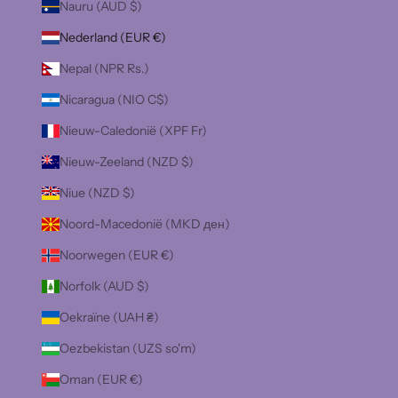
Nauru (AUD $)
Nederland (EUR €)
Nepal (NPR Rs.)
Nicaragua (NIO C$)
Nieuw-Caledonië (XPF Fr)
Nieuw-Zeeland (NZD $)
Niue (NZD $)
Noord-Macedonië (MKD ден)
Noorwegen (EUR €)
Norfolk (AUD $)
Oekraïne (UAH ₴)
Oezbekistan (UZS so'm)
Oman (EUR €)