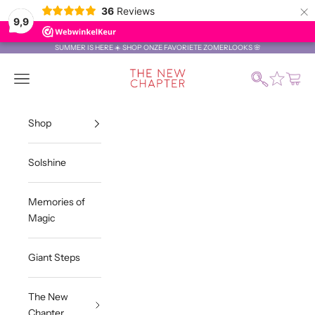
×
36
Reviews
9,9
Naar inhoud
SUMMER IS HERE ☀️ SHOP ONZE FAVORIETE ZOMERLOOKS 🌸
The New Chapter Store
Zoeken
Menu
Winke
Shop
Solshine
Memories of
Magic
Giant Steps
The New
Chapter