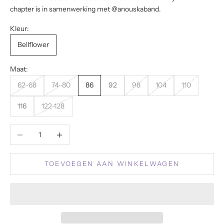
chapter is in samenwerking met @anouskaband.
Kleur:
Bellflower
Maat:
62-68
74-80
86
92
98
104
110
116
122-128
Aantal verlagen
Aantal verhogen
TOEVOEGEN AAN WINKELWAGEN