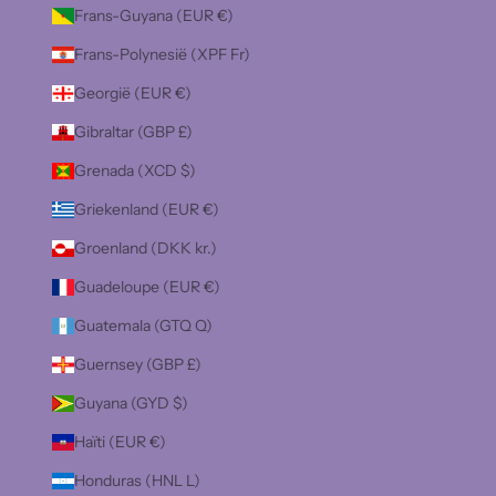
Frans-Guyana (EUR €)
Frans-Polynesië (XPF Fr)
Georgië (EUR €)
Gibraltar (GBP £)
Grenada (XCD $)
Griekenland (EUR €)
Groenland (DKK kr.)
Guadeloupe (EUR €)
Guatemala (GTQ Q)
Guernsey (GBP £)
Guyana (GYD $)
Haïti (EUR €)
Honduras (HNL L)