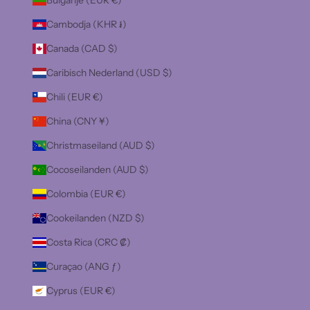
Bulgarije (EUR €)
Cambodja (KHR ៛)
Canada (CAD $)
Caribisch Nederland (USD $)
Chili (EUR €)
China (CNY ¥)
Christmaseiland (AUD $)
Cocoseilanden (AUD $)
Colombia (EUR €)
Cookeilanden (NZD $)
Costa Rica (CRC ₡)
Curaçao (ANG ƒ)
Cyprus (EUR €)