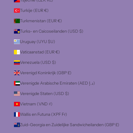
Tsjechië (CZK Kč)
Turkije (EUR €)
Turkmenistan (EUR €)
Turks- en Caicoseilanden (USD $)
Uruguay (UYU $U)
Vaticaanstad (EUR €)
Venezuela (USD $)
Verenigd Koninkrijk (GBP £)
Verenigde Arabische Emiraten (AED د.إ)
Verenigde Staten (USD $)
Vietnam (VND ₫)
Wallis en Futuna (XPF Fr)
Zuid-Georgia en Zuidelijke Sandwicheilanden (GBP £)