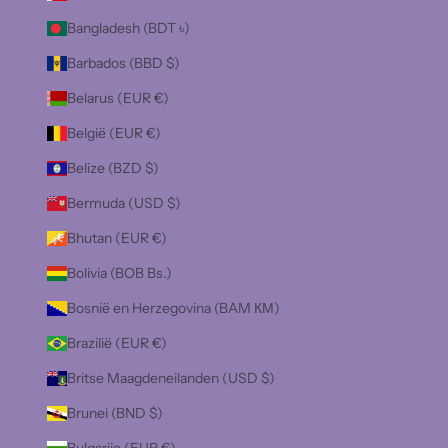
Bangladesh (BDT ৳)
Barbados (BBD $)
Belarus (EUR €)
België (EUR €)
Belize (BZD $)
Bermuda (USD $)
Bhutan (EUR €)
Bolivia (BOB Bs.)
Bosnië en Herzegovina (BAM КМ)
Brazilië (EUR €)
Britse Maagdeneilanden (USD $)
Brunei (BND $)