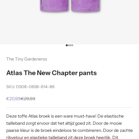
Naar artikel 1
Naar artikel 2
Naar artikel 3
Naar artikel 4
The Tiny Gardenerss
Atlas The New Chapter pants
SKU: D508-0658-614-86
Aanbiedingsprijs
Normale prijs
€20,99
€29,99
Deze toffe Atlas broek is een ware must-have! De elastische
tailleband zorgt ervoor dat het altijd goed zit. Door de mooie
paarse kleur is de broek eindeloos te combineren. Door de zachte
ribvelour en elastieke tailleband zit deze broek heerlijk. Dit