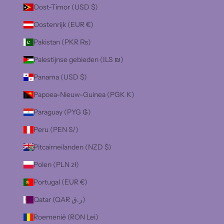
Oost-Timor (USD $)
Oostenrijk (EUR €)
Pakistan (PKR ₨)
Palestijnse gebieden (ILS ₪)
Panama (USD $)
Papoea-Nieuw-Guinea (PGK K)
Paraguay (PYG ₲)
Peru (PEN S/)
Pitcairneilanden (NZD $)
Polen (PLN zł)
Portugal (EUR €)
Qatar (QAR ر.ق)
Roemenië (RON Lei)