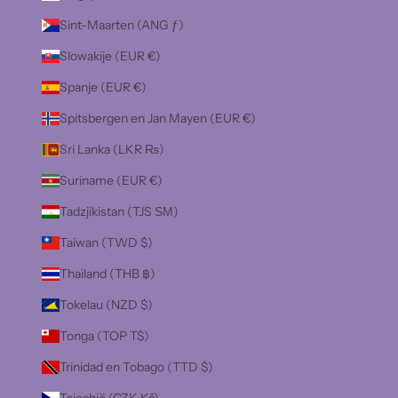
Sint-Maarten (ANG ƒ)
Slowakije (EUR €)
Spanje (EUR €)
Spitsbergen en Jan Mayen (EUR €)
Sri Lanka (LKR ₨)
Suriname (EUR €)
Tadzjikistan (TJS ЅМ)
Taiwan (TWD $)
Thailand (THB ฿)
Tokelau (NZD $)
Tonga (TOP T$)
Trinidad en Tobago (TTD $)