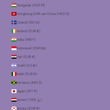
Hongarije (HUF Ft)
Hongkong SAR van China (HKD $)
IJsland (ISK kr)
Ierland (EUR €)
India (INR ₹)
Indonesië (IDR Rp)
Irak (EUR €)
Israël (ILS ₪)
Italië (EUR €)
Jamaica (JMD $)
Japan (JPY ¥)
Jemen (YER ﷼)
Jersey (EUR €)