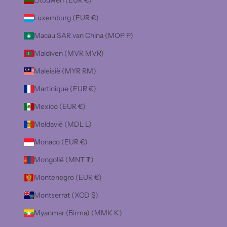
Litouwen (EUR €)
Luxemburg (EUR €)
Macau SAR van China (MOP P)
Maldiven (MVR MVR)
Maleisië (MYR RM)
Martinique (EUR €)
Mexico (EUR €)
Moldavië (MDL L)
Monaco (EUR €)
Mongolië (MNT ₮)
Montenegro (EUR €)
Montserrat (XCD $)
Myanmar (Birma) (MMK K)