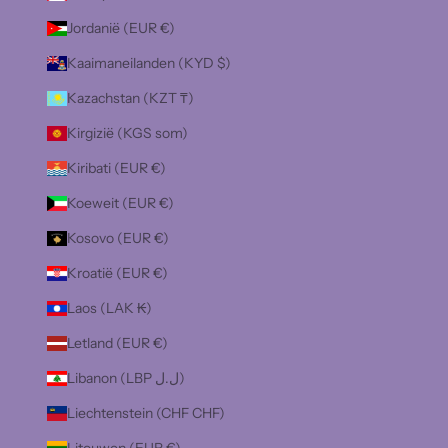
Jordanië (EUR €)
Kaaimaneilanden (KYD $)
Kazachstan (KZT ₸)
Kirgizië (KGS som)
Kiribati (EUR €)
Koeweit (EUR €)
Kosovo (EUR €)
Kroatië (EUR €)
Laos (LAK ₭)
Letland (EUR €)
Libanon (LBP ل.ل)
Liechtenstein (CHF CHF)